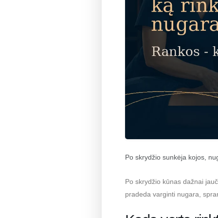
Po skrydžio sunkėja kojos, nu
Po skrydžio kūnas dažnai jauči
pradeda varginti nugara, spra