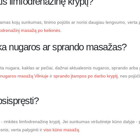
is limfodrenažinę kryptį?
čiamas kojų sunkumas, tinimo pojūtis ar norisi daugiau lengvumo, verta 
fodrenažinį masažą po kelionės
.
nka nugaros ar sprando masažas?
gsta nugara, kaklas ar pečiai, dažnai aktualesnis nugaros, sprando arba
nugaros masažą Vilniuje
ir
sprando įtampos po darbo kryptį
, nes pojūči
psispręsti?
e - rinkitės limfodrenažinę kryptį. Jei sunkumas viršutinėje kūno dalyje 
nis, verta palyginti ir
viso kūno masažą
.