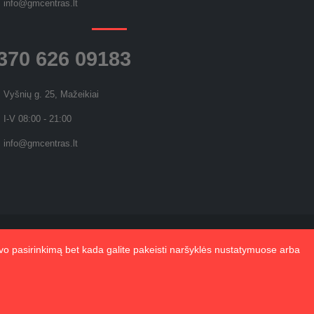
info@gmcentras.lt
370 626 09183
Vyšnių g. 25, Mažeikiai
I-V 08:00 - 21:00
info@gmcentras.lt
vo pasirinkimą bet kada galite pakeisti naršyklės nustatymuose arba
Kainoraštis
Gydomasis masažas
Kontaktai