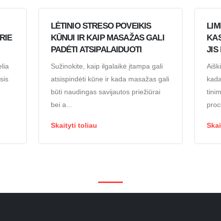
LĖTINIO STRESO POVEIKIS
LIM
RIE
KŪNUI IR KAIP MASAŽAS GALI
KAS
PADĖTI ATSIPALAIDUOTI
JIS
lia
Sužinokite, kaip ilgalaikė įtampa gali
Aišk
sis
atsispindėti kūne ir kada masažas gali
kada
būti naudingas savijautos priežiūrai
tini
bei a...
proc
Skaityti toliau
Skai