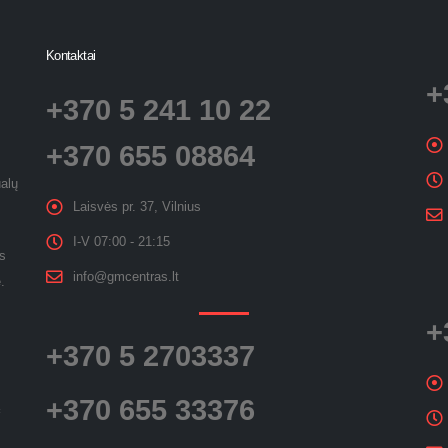
Kontaktai
+
+370 5 241 10 22
+370 655 08864
ualų
Laisvės pr. 37, Vilnius
I-V 07:00 - 21:15
es
info@gmcentras.lt
.
+
+370 5 2703337
+370 655 33376