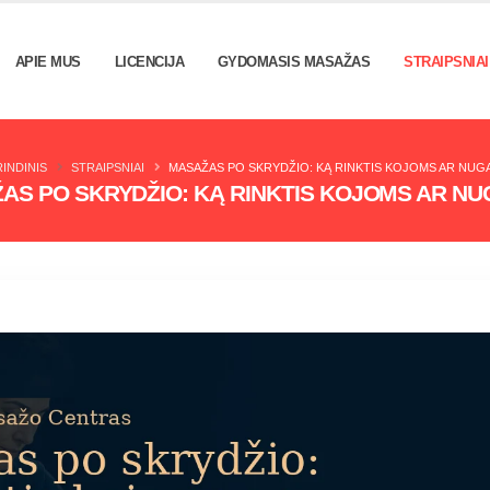
APIE MUS
LICENCIJA
GYDOMASIS MASAŽAS
STRAIPSNIAI
INDINIS
STRAIPSNIAI
MASAŽAS PO SKRYDŽIO: KĄ RINKTIS KOJOMS AR NUG
AS PO SKRYDŽIO: KĄ RINKTIS KOJOMS AR NU