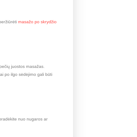
peržiūrėti
masažo po skrydžio
 pečių juostos masažas.
ai po ilgo sėdėjimo gali būti
- pradėkite nuo nugaros ar