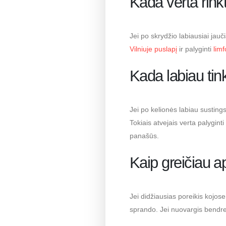
Kada verta rinkt
Jei po skrydžio labiausiai jau
Vilniuje puslapį
ir palyginti
lim
Kada labiau ti
Jei po kelionės labiau sustin
Tokiais atvejais verta palyginti
panašūs.
Kaip greičiau a
Jei didžiausias poreikis kojos
sprando. Jei nuovargis bendres