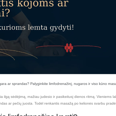
gara ar sprandas? Palyginkite limfodrenažinį, nugaros ir viso kūno mas
a ilgą sėdėjimą, mažiau judesio ir pasikeitusį dienos ritmą. Vieniems la
ndas ar pečių juosta. Todėl renkantis masažą po kelionės svarbu pradėti