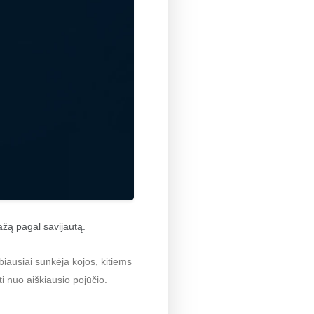
ažą pagal savijautą.
biausiai sunkėja kojos, kitiems
 nuo aiškiausio pojūčio.