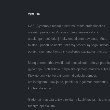
Apie mus
UAB „Gydomojo masažo centras“ teikia profesionalias
masažo paslaugas Vilniuje ir daug dėmesio skiria
atsakingam požiūriui į kiekvieno kliento savijautą. Mūsų
tikslas - padėti pasirinkti tinkamą procedūrą pagal individ
poreikį, raumenų įtampą ir kasdienės savijautos tikslus.
Mūsų centre dirba kvalifikuoti specialistai, turintys patirti
gydomojo, profilaktinio ir atpalaiduojamojo masažo srityse
Kiekvienam klientui skiriame individualų dėmesį,
atsižvelgdami į savijautą, poreikius ir galimas procedūrų
kontraindikacijas.
Gydomąjį masažą atlieka reikiamą kvalifikaciją ir licenciją
turintys specialistai.