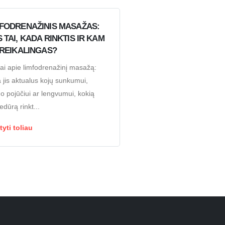
FODRENAŽINIS MASAŽAS:
 TAI, KADA RINKTIS IR KAM
 REIKALINGAS?
iai apie limfodrenažinį masažą:
 jis aktualus kojų sunkumui,
mo pojūčiui ar lengvumui, kokią
edūrą rinkt...
tyti toliau