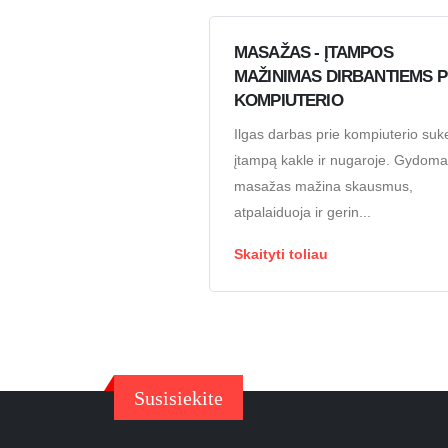
MASAŽAS - ĮTAMPOS
MAŽINIMAS DIRBANTIEMS P
KOMPIUTERIO
Ilgas darbas prie kompiuterio suke
įtampą kakle ir nugaroje. Gydoma
masažas mažina skausmus,
atpalaiduoja ir gerin...
Skaityti toliau
Susisiekite