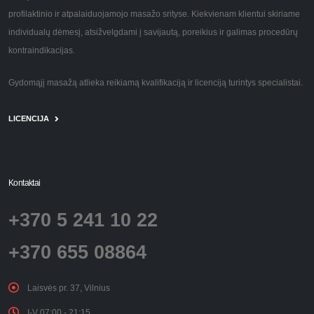
profilaktinio ir atpalaiduojamojo masažo srityse. Kiekvienam klientui skiriame
individualų dėmesį, atsižvelgdami į savijautą, poreikius ir galimas procedūrų
kontraindikacijas.
Gydomąjį masažą atlieka reikiamą kvalifikaciją ir licenciją turintys specialistai.
LICENCIJA
Kontaktai
+370 5 241 10 22
+370 655 08864
Laisvės pr. 37, Vilnius
I-V 07:00 - 21:15