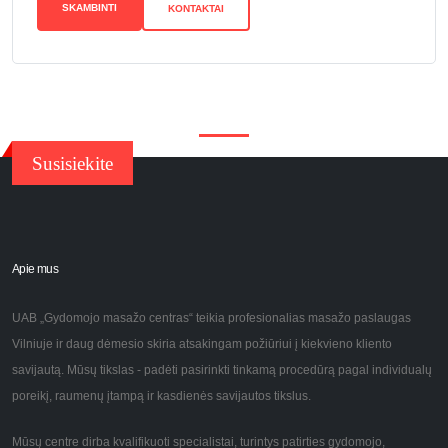
SKAMBINTI
KONTAKTAI
Susisiekite
Apie mus
UAB „Gydomojo masažo centras“ teikia profesionalias masažo paslaugas
Vilniuje ir daug dėmesio skiria atsakingam požiūriui į kiekvieno kliento
savijautą. Mūsų tikslas - padėti pasirinkti tinkamą procedūrą pagal individualų
poreikį, raumenų įtampą ir kasdienės savijautos tikslus.
Mūsų centre dirba kvalifikuoti specialistai, turintys patirties gydomojo,