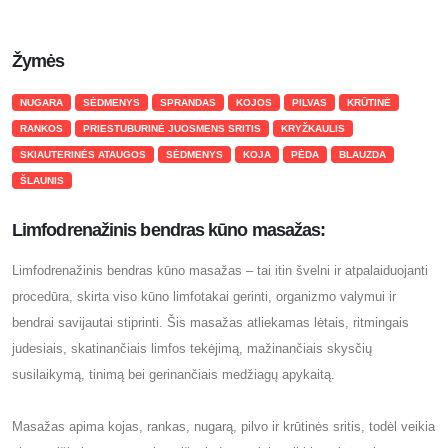
Žymės
NUGARA
SĖDMENYS
SPRANDAS
KOJOS
PILVAS
KRŪTINĖ
RANKOS
PRIESTUBURINĖ JUOSMENS SRITIS
KRYŽKAULIS
SKIAUTERINĖS ATAUGOS
SĖDMENYS
KOJA
PĖDA
BLAUZDA
ŠLAUNIS
Limfodrenažinis bendras kūno masažas:
Limfodrenažinis bendras kūno masažas – tai itin švelni ir atpalaiduojanti
procedūra, skirta viso kūno limfotakai gerinti, organizmo valymui ir
bendrai savijautai stiprinti. Šis masažas atliekamas lėtais, ritmingais
judesiais, skatinančiais limfos tekėjimą, mažinančiais skysčių
susilaikymą, tinimą bei gerinančiais medžiagų apykaitą.
Masažas apima kojas, rankas, nugarą, pilvo ir krūtinės sritis, todėl veikia