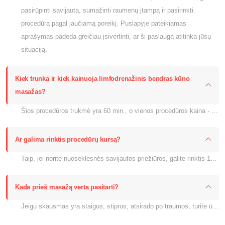
pasirūpinti savijauta, sumažinti raumenų įtampą ir pasirinkti
procedūrą pagal jaučiamą poreikį. Puslapyje pateikiamas
aprašymas padeda greičiau įsivertinti, ar ši paslauga atitinka jūsų
situaciją.
Kiek trunka ir kiek kainuoja limfodrenažinis bendras kūno
masažas?
Šios procedūros trukmė yra 60 min., o vienos procedūros kaina - 84.00 €. Jei taikoma akcija arba kursas, aktuali kaina rodoma šiame puslapyje prie pasirinkimo.
Ar galima rinktis procedūrų kursą?
Taip, jei norite nuoseklesnės savijautos priežiūros, galite rinktis 10 procedūrų kursą. Kurso kaina šiame puslapyje nurodyta kaip 720.00 €.
Kada prieš masažą verta pasitarti?
Jeigu skausmas yra staigus, stiprus, atsirado po traumos, turite ūmią infekciją, karščiuojate ar abejojate dėl kontraindikacijų, prieš procedūrą verta pasitarti su gydytoju arba mūsų komanda.