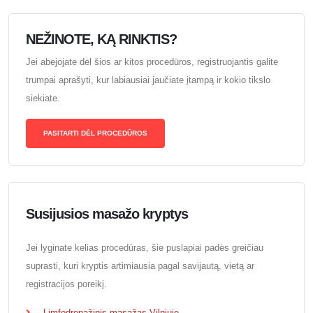
NEŽINOTE, KĄ RINKTIS?
Jei abejojate dėl šios ar kitos procedūros, registruojantis galite
trumpai aprašyti, kur labiausiai jaučiate įtampą ir kokio tikslo
siekiate.
PASITARTI DĖL PROCEDŪROS
Susijusios masažo kryptys
Jei lyginate kelias procedūras, šie puslapiai padės greičiau
suprasti, kuri kryptis artimiausia pagal savijautą, vietą ar
registracijos poreikį.
Limfodrenažinis masažas Vilniuje