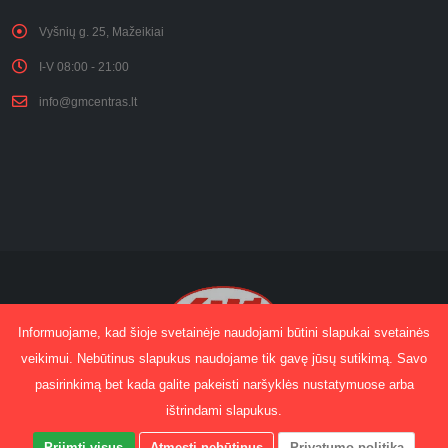
Vyšnių g. 25, Mažeikiai
I-V 08:00 - 21:00
info@gmcentras.lt
Informuojame, kad šioje svetainėje naudojami būtini slapukai svetainės
veikimui. Nebūtinus slapukus naudojame tik gavę jūsų sutikimą. Savo
pasirinkimą bet kada galite pakeisti naršyklės nustatymuose arba
© Copyright 2025. All Rights Reserved.
Sprendimas:
Edgaras Jakimavičius
ištrindami slapukus.
Kainoraštis
Gydomasis masažas
Kontaktai
Priimti visus
Atmesti nebūtinus
Privatumo politika