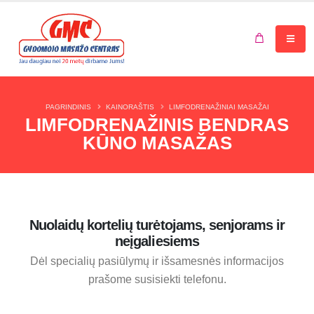
Jūsų krepšelis tuščias.
PAGRINDINIS
KAINORAŠTIS
LIMFODRENAŽINIAI MASAŽAI
LIMFODRENAŽINIS BENDRAS
KŪNO MASAŽAS
Nuolaidų kortelių turėtojams, senjorams ir
neįgaliesiems
Dėl specialių pasiūlymų ir išsamesnės informacijos
prašome susisiekti telefonu.