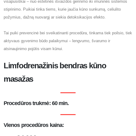
visapusiškai – nuo estetinės išvaizdos gerinimo iki imuninės sistemos
stiprinimo. Puikiai tinka tiems, kurie jaučia kūno sunkumą, celiulito
požymius, dažną nuovargį ar siekia detoksikacijos efekto.
Tai puiki prevencinė bei sveikatinanti procedūra, tinkama tiek poilsio, tiek
aktyvaus gyvenimo būdo palaikymui – lengvumo, švarumo ir
atsinaujinimo pojūtis visam kūnui.
Limfodrenažinis bendras kūno
masažas
Procedūros trukmė: 60 min.
Vienos procedūros kaina: