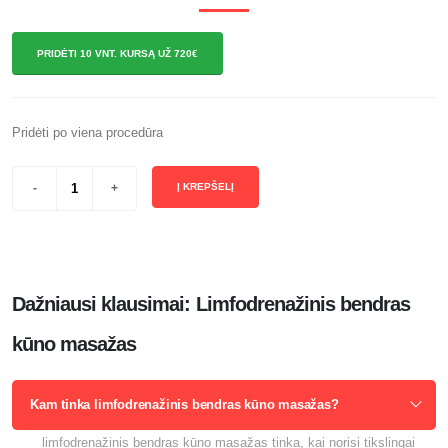
PRIDĖTI 10 VNT. KURSĄ UŽ 720€
Pridėti po viena procedūra
Į KREPŠELĮ
Dažniausi klausimai: Limfodrenažinis bendras
kūno masažas
Kam tinka limfodrenažinis bendras kūno masažas?
limfodrenažinis bendras kūno masažas tinka, kai norisi tikslingai