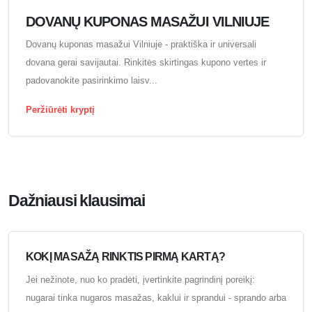
DOVANŲ KUPONAS MASAŽUI VILNIUJE
Dovanų kuponas masažui Vilniuje - praktiška ir universali
dovana gerai savijautai. Rinkitės skirtingas kupono vertes ir
padovanokite pasirinkimo laisv...
Peržiūrėti kryptį
Dažniausi klausimai
KOKĮ MASAŽĄ RINKTIS PIRMĄ KARTĄ?
Jei nežinote, nuo ko pradėti, įvertinkite pagrindinį poreikį:
nugarai tinka nugaros masažas, kaklui ir sprandui - sprando arba