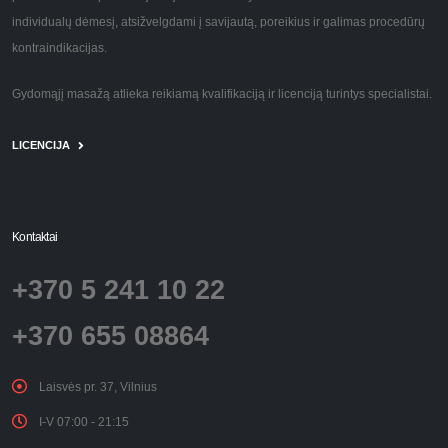
individualų dėmesį, atsižvelgdami į savijautą, poreikius ir galimas procedūrų
kontraindikacijas.
Gydomąjį masažą atlieka reikiamą kvalifikaciją ir licenciją turintys specialistai.
LICENCIJA
Kontaktai
+370 5 241 10 22
+370 655 08864
Laisvės pr. 37, Vilnius
I-V 07:00 - 21:15