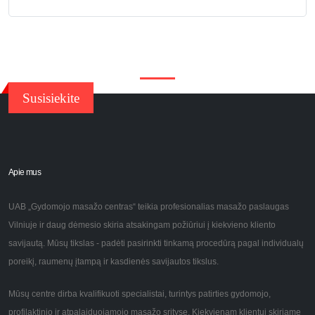
Susisiekite
Apie mus
UAB „Gydomojo masažo centras“ teikia profesionalias masažo paslaugas
Vilniuje ir daug dėmesio skiria atsakingam požiūriui į kiekvieno kliento
savijautą. Mūsų tikslas - padėti pasirinkti tinkamą procedūrą pagal individualų
poreikį, raumenų įtampą ir kasdienės savijautos tikslus.
Mūsų centre dirba kvalifikuoti specialistai, turintys patirties gydomojo,
profilaktinio ir atpalaiduojamojo masažo srityse. Kiekvienam klientui skiriame