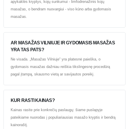
apykaklės kryptys, kojų sunkumui - limfodrenažinis kojų
masažas, o bendram nuovargiui - viso kūno arba gydomasis
masažas.
AR MASAŽAS VILNIUJE IR GYDOMASIS MASAŽAS
YRA TAS PATS?
Ne visada. „Masažas Vilniuje“ yra platesnė paieška, o
gydomasis masažas dažniau reiškia tikslingesnę procedūrą
pagal įtampą, skausmo vietą ar savijautos poreikį.
KUR RASTI KAINAS?
Kainas rasite prie konkrečių paslaugų: šiame puslapyje
pateikiame nuorodas į populiariausias masažo kryptis ir bendrą
kainoraštį.