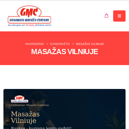
Jūsų krepšelis tuščias.
PAGRINDINIS
KAINORAŠTIS
MASAŽAS VILNIUJE
MASAŽAS VILNIUJE