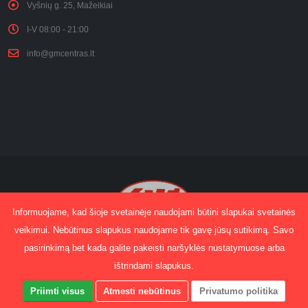
Vyšnių g. 25, Mažeikiai
I-V 08:00 - 21:00
info@gmcentras.lt
Informuojame, kad šioje svetainėje naudojami būtini slapukai svetainės
veikimui. Nebūtinus slapukus naudojame tik gavę jūsų sutikimą. Savo
pasirinkimą bet kada galite pakeisti naršyklės nustatymuose arba
© Copyright 2025. All Rights Reserved.
Sprendimas:
Edgaras Jakimavičius
ištrindami slapukus.
Kainoraštis
Gydomasis masažas
Kontaktai
Priimti visus
Atmesti nebūtinus
Privatumo politika