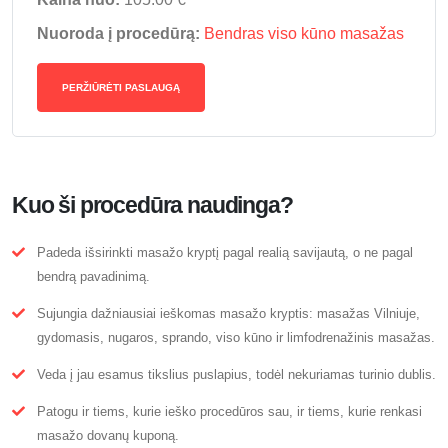
Nuoroda į procedūrą:
Bendras viso kūno masažas
PERŽIŪRĖTI PASLAUGĄ
Kuo ši procedūra naudinga?
Padeda išsirinkti masažo kryptį pagal realią savijautą, o ne pagal
bendrą pavadinimą.
Sujungia dažniausiai ieškomas masažo kryptis: masažas Vilniuje,
gydomasis, nugaros, sprando, viso kūno ir limfodrenažinis masažas.
Veda į jau esamus tikslius puslapius, todėl nekuriamas turinio dublis.
Patogu ir tiems, kurie ieško procedūros sau, ir tiems, kurie renkasi
masažo dovanų kuponą.