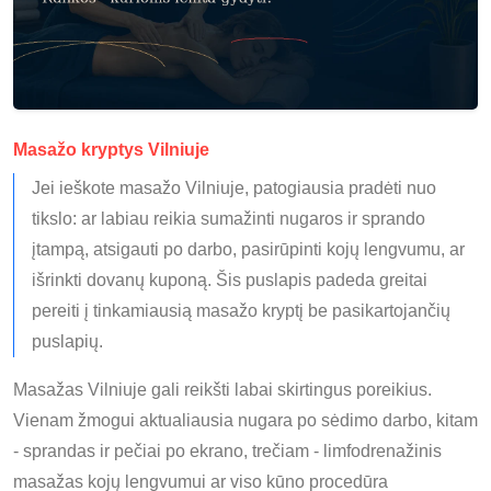
Masažo kryptys Vilniuje
Jei ieškote masažo Vilniuje, patogiausia pradėti nuo
tikslo: ar labiau reikia sumažinti nugaros ir sprando
įtampą, atsigauti po darbo, pasirūpinti kojų lengvumu, ar
išrinkti dovanų kuponą. Šis puslapis padeda greitai
pereiti į tinkamiausią masažo kryptį be pasikartojančių
puslapių.
Masažas Vilniuje gali reikšti labai skirtingus poreikius.
Vienam žmogui aktualiausia nugara po sėdimo darbo, kitam
- sprandas ir pečiai po ekrano, trečiam - limfodrenažinis
masažas kojų lengvumui ar viso kūno procedūra