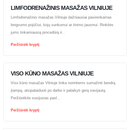
LIMFODRENAŽINIS MASAŽAS VILNIUJE
Limfodrenažinis masažas Vilniuje dažniausiai pasirenkamas
lengvumo pojūčiui, kojų sunkumui ar tinimo jausmui. Rinkitės
jums tinkamiausią procedūrą ir...
Peržiūrėti kryptį
VISO KŪNO MASAŽAS VILNIUJE
Viso kūno masažas Vilniuje tinka norintiems sumažinti bendrą
įtampą, atsipalaiduoti po darbo ir palaikyti gerą savijautą.
Peržiūrėkite susijusias pasl...
Peržiūrėti kryptį