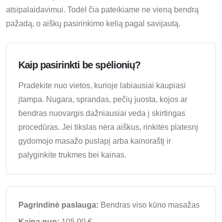
atsipalaidavimui. Todėl čia pateikiame ne vieną bendrą
pažadą, o aiškų pasirinkimo kelią pagal savijautą.
Kaip pasirinkti be spėlionių?
Pradėkite nuo vietos, kurioje labiausiai kaupiasi
įtampa. Nugara, sprandas, pečių juosta, kojos ar
bendras nuovargis dažniausiai veda į skirtingas
procedūras. Jei tikslas nėra aiškus, rinkitės platesnį
gydomojo masažo puslapį arba kainoraštį ir
palyginkite trukmes bei kainas.
Pagrindinė paslauga:
Bendras viso kūno masažas
Kaina nuo:
105.00 €