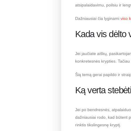
atsipalaidavimu, poilsiu ir le
Dažniausiai čia lyginami
viso 
Kada vis dėlto v
Jei jaučiate aiškų, pasikartoja
konkretesnės krypties. Tačiau 
Šią temą gerai papildo ir stra
Ką verta stebėt
Jei po bendresnės, atpalaiduo
dažniausiai rodo, kad būtent poi
rinktis tikslingesnę kryptį.