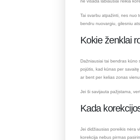
ne visada labiausiai reikia kore
Tai svarbu atpažinti, nes nuo t
bendru nuovargiu, gilesniu ats
Kokie ženklai ro
Dažniausiai tai bendras kūno 
pojūtis, kad kūnas per savaitę
ar bent per kelias zonas vien
Jei ši savijauta pažįstama, ver
Kada korekcijos
Jei didžiausias poreikis nėra v
korekcija nebus pirmas pasirin