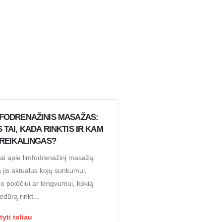
FODRENAŽINIS MASAŽAS:
 TAI, KADA RINKTIS IR KAM
 REIKALINGAS?
iai apie limfodrenažinį masažą:
 jis aktualus kojų sunkumui,
mo pojūčiui ar lengvumui, kokią
edūrą rinkt...
tyti toliau