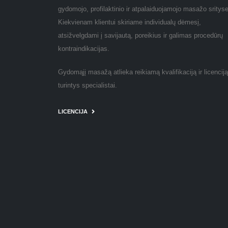
gydomojo, profilaktinio ir atpalaiduojamojo masažo srityse
Kiekvienam klientui skiriame individualų dėmesį,
atsižvelgdami į savijautą, poreikius ir galimas procedūrų
kontraindikacijas.
Gydomąjį masažą atlieka reikiamą kvalifikaciją ir licenciją
turintys specialistai.
LICENCIJA