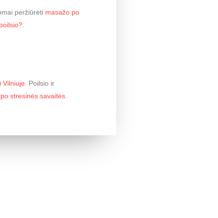
domai peržiūrėti
masažo po
poilsio?
.
Vilniuje
. Poilsio ir
po stresinės savaitės
.