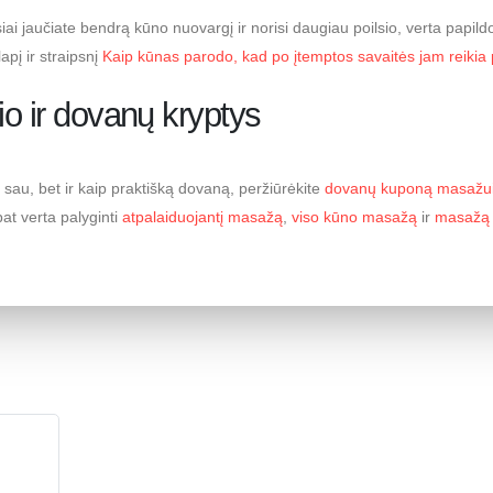
iai jaučiate bendrą kūno nuovargį ir norisi daugiau poilsio, verta papil
apį ir straipsnį
Kaip kūnas parodo, kad po įtemptos savaitės jam reikia 
io ir dovanų kryptys
k sau, bet ir kaip praktišką dovaną, peržiūrėkite
dovanų kuponą masažui 
pat verta palyginti
atpalaiduojantį masažą
,
viso kūno masažą
ir
masažą 