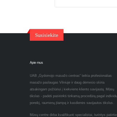
Susisiekite
Apie mus
UAB „Gydomojo masažo centras“ teikia profesionalias
masažo paslaugas Vilniuje ir daug dėmesio skiria
atsakingam požiūriui į kiekvieno kliento savijautą. Mūsų
tikslas - padėti pasirinkti tinkamą procedūrą pagal individ
poreikį, raumenų įtampą ir kasdienės savijautos tikslus.
Mūsų centre dirba kvalifikuoti specialistai, turintys patirti