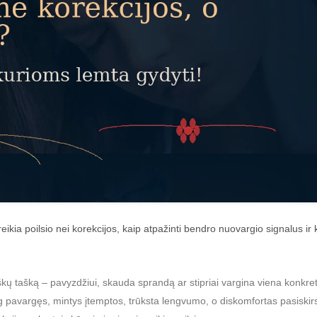
eikia poilsio nei korekcijos, kaip atpažinti bendro nuovargio signalus ir
škų tašką – pavyzdžiui, skauda sprandą ar stipriai vargina viena konkreti
og pavargęs, mintys įtemptos, trūksta lengvumo, o diskomfortas pasiskirs