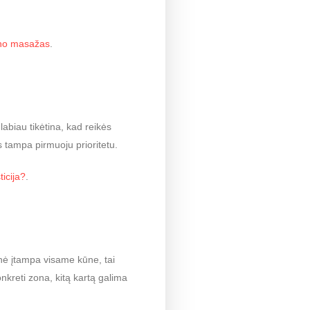
ūno masažas
.
labiau tikėtina, kad reikės
 tampa pirmuoju prioritetu.
icija?
.
nė įtampa visame kūne, tai
onkreti zona, kitą kartą galima