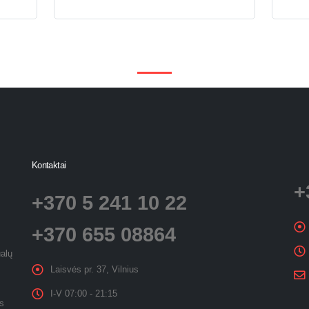
Kontaktai
+
+370 5 241 10 22
+370 655 08864
ualų
Laisvės pr. 37, Vilnius
I-V 07:00 - 21:15
es