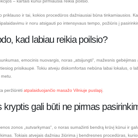
kcijos – kartais kūnui pirmiausia reikia poilsio.
o priklauso ir tai, kokios procedūros dažniausiai būna tinkamiausios. Kai
ipalaidavimu ir noru atsigauti po intensyvaus tempo, požiūris į pasirinki
do, kad labiau reikia poilsio?
sunkumas, emocinis nuovargis, noras „atsijungti“, mažesnis gebėjimas a
 tiesiog prisikaupė. Tokiu atveju diskomfortas nebūna labai lokalus, o l
u metu.
ta peržiūrėti
atpalaiduojančio masažo Vilniuje puslapį
.
 kryptis gali būti ne pirmas pasirink
ienos zonos „sutvarkymas“, o noras sumažinti bendrą krūvį kūnui ir galva
kimas. Tokiais atvejais dažniau žiūrima į bendresnes procedūras, kurio