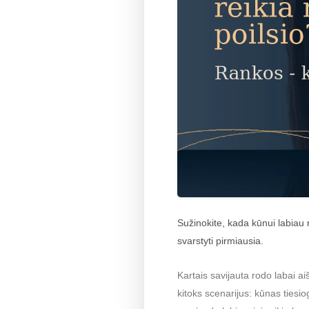
Sužinokite, kada kūnui labiau r
svarstyti pirmiausia.
Kartais savijauta rodo labai ai
kitoks scenarijus: kūnas tiesi