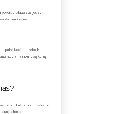
 poreikis labiau susijęs su
mą dažnai keičiasi.
tsipalaiduoti po darbo ir
abiau jaučiamas per visą kūną
imas?
i, labai tikėtina, kad tikslesnė
s susijusios su