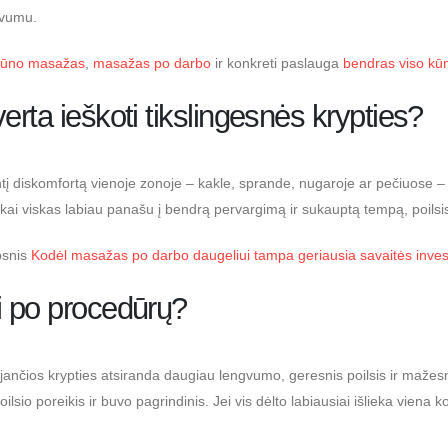
ngvumu.
kūno masažas
,
masažas po darbo
ir konkreti paslauga
bendras viso k
erta ieškoti tikslingesnės krypties?
ntį diskomfortą vienoje zonoje – kakle, sprande, nugaroje ar pečiuose – 
kai viskas labiau panašu į bendrą pervargimą ir sukauptą tempą, poilsis
ipsnis
Kodėl masažas po darbo daugeliui tampa geriausia savaitės invest
i po procedūrų?
jančios krypties atsiranda daugiau lengvumo, geresnis poilsis ir mažes
lsio poreikis ir buvo pagrindinis. Jei vis dėlto labiausiai išlieka viena k