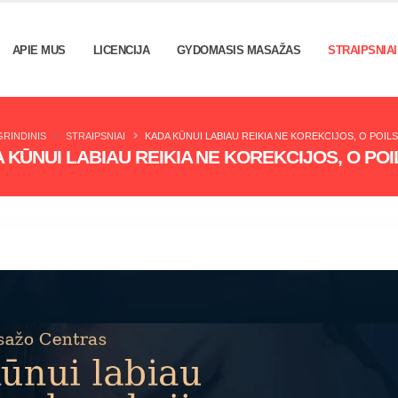
APIE MUS
LICENCIJA
GYDOMASIS MASAŽAS
STRAIPSNIAI
GRINDINIS
STRAIPSNIAI
KADA KŪNUI LABIAU REIKIA NE KOREKCIJOS, O POILS
 KŪNUI LABIAU REIKIA NE KOREKCIJOS, O POI