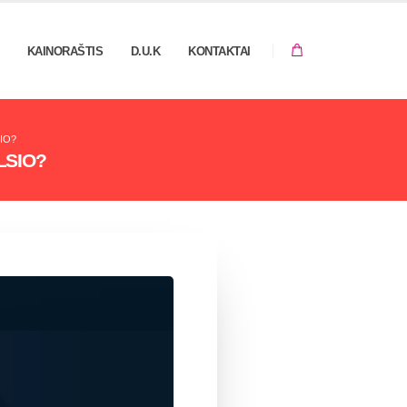
KAINORAŠTIS
D.U.K
KONTAKTAI
IO?
LSIO?