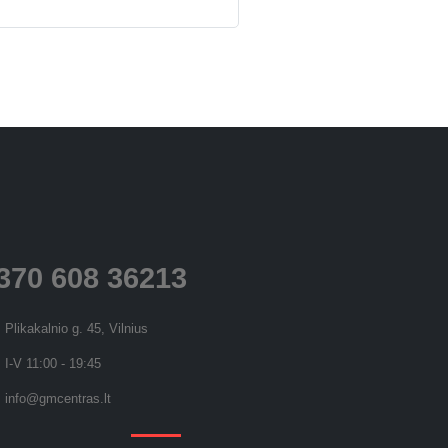
370 608 36213
Plikakalnio g. 45, Vilnius
I-V 11:00 - 19:45
info@gmcentras.lt