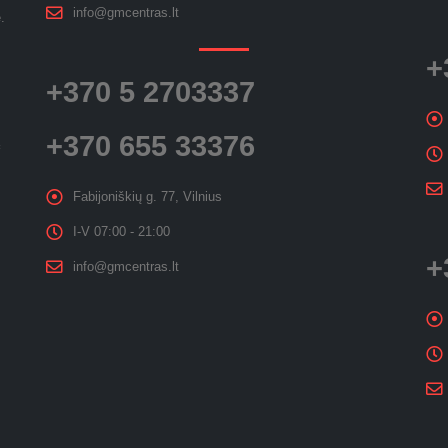
info@gmcentras.lt
.
+
+370 5 2703337
+370 655 33376
Fabijoniškių g. 77, Vilnius
I-V 07:00 - 21:00
+
info@gmcentras.lt