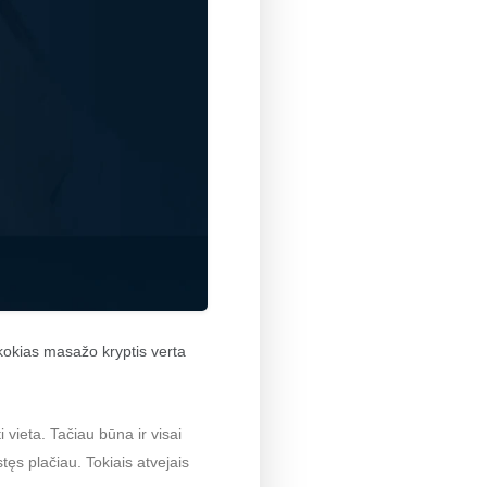
 kokias masažo kryptis verta
 vieta. Tačiau būna ir visai
tęs plačiau. Tokiais atvejais