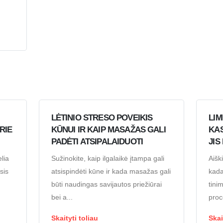
LĖTINIO STRESO POVEIKIS
LIM
RIE
KŪNUI IR KAIP MASAŽAS GALI
KAS
PADĖTI ATSIPALAIDUOTI
JIS
lia
Sužinokite, kaip ilgalaikė įtampa gali
Aišk
sis
atsispindėti kūne ir kada masažas gali
kada
būti naudingas savijautos priežiūrai
tini
bei a...
proc
Skaityti toliau
Skai