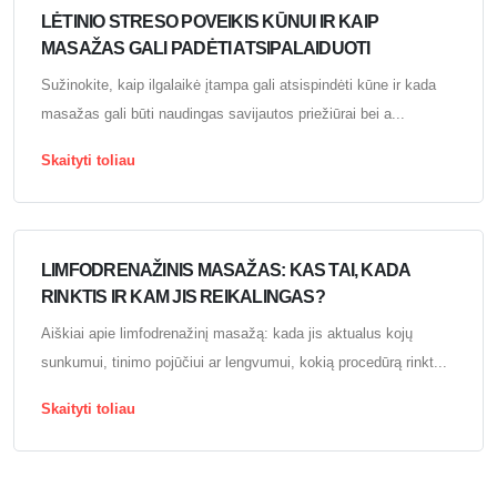
LĖTINIO STRESO POVEIKIS KŪNUI IR KAIP
MASAŽAS GALI PADĖTI ATSIPALAIDUOTI
Sužinokite, kaip ilgalaikė įtampa gali atsispindėti kūne ir kada
masažas gali būti naudingas savijautos priežiūrai bei a...
Skaityti toliau
LIMFODRENAŽINIS MASAŽAS: KAS TAI, KADA
RINKTIS IR KAM JIS REIKALINGAS?
Aiškiai apie limfodrenažinį masažą: kada jis aktualus kojų
sunkumui, tinimo pojūčiui ar lengvumui, kokią procedūrą rinkt...
Skaityti toliau