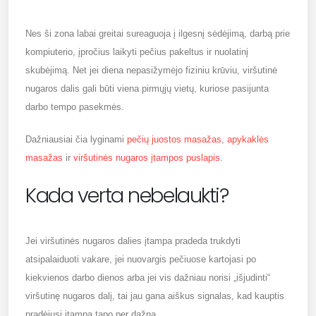
Nes ši zona labai greitai sureaguoja į ilgesnį sėdėjimą, darbą prie
kompiuterio, įpročius laikyti pečius pakeltus ir nuolatinį
skubėjimą. Net jei diena nepasižymėjo fiziniu krūviu, viršutinė
nugaros dalis gali būti viena pirmųjų vietų, kuriose pasijunta
darbo tempo pasekmės.
Dažniausiai čia lyginami
pečių juostos masažas
,
apykaklės
masažas
ir
viršutinės nugaros įtampos puslapis
.
Kada verta nebelaukti?
Jei viršutinės nugaros dalies įtampa pradeda trukdyti
atsipalaiduoti vakare, jei nuovargis pečiuose kartojasi po
kiekvienos darbo dienos arba jei vis dažniau norisi „išjudinti“
viršutinę nugaros dalį, tai jau gana aiškus signalas, kad kauptis
pradėjusi įtampa tapo per dažna.