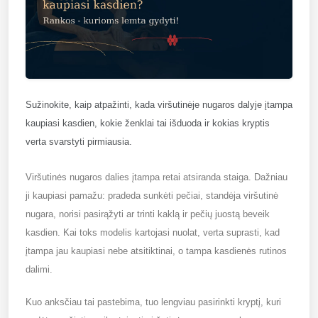
Sužinokite, kaip atpažinti, kada viršutinėje nugaros dalyje įtampa
kaupiasi kasdien, kokie ženklai tai išduoda ir kokias kryptis
verta svarstyti pirmiausia.
Viršutinės nugaros dalies įtampa retai atsiranda staiga. Dažniau
ji kaupiasi pamažu: pradeda sunkėti pečiai, standėja viršutinė
nugara, norisi pasirąžyti ar trinti kaklą ir pečių juostą beveik
kasdien. Kai toks modelis kartojasi nuolat, verta suprasti, kad
įtampa jau kaupiasi nebe atsitiktinai, o tampa kasdienės rutinos
dalimi.
Kuo anksčiau tai pastebima, tuo lengviau pasirinkti kryptį, kuri