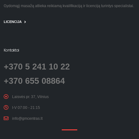
Gydomąjį masažą atlieka reikiamą kvalifikaciją ir licenciją turintys specialistai.
LICENCIJA
Kontaktai
+370 5 241 10 22
+370 655 08864
Laisvės pr. 37, Vilnius
I-V 07:00 - 21:15
info@gmcentras.lt