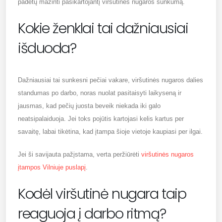
padėtų mažinti pasikartojantį viršutinės nugaros sunkumą.
Kokie ženklai tai dažniausiai
išduoda?
Dažniausiai tai sunkesni pečiai vakare, viršutinės nugaros dalies
standumas po darbo, noras nuolat pasitaisyti laikyseną ir
jausmas, kad pečių juosta beveik niekada iki galo
neatsipalaiduoja. Jei toks pojūtis kartojasi kelis kartus per
savaitę, labai tikėtina, kad įtampa šioje vietoje kaupiasi per ilgai.
Jei ši savijauta pažįstama, verta peržiūrėti
viršutinės nugaros
įtampos Vilniuje puslapį
.
Kodėl viršutinė nugara taip
reaguoja į darbo ritmą?