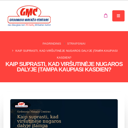
Jūsų krepšelis tuščias.
PAGRINDINIS
STRAIPSNIAI
KAIP SUPRASTI, KAD VIRŠUTINĖJE NUGAROS DALYJE ĮTAMPA KAUPIASI
KASDIEN?
KAIP SUPRASTI, KAD VIRŠUTINĖJE NUGAROS
DALYJE ĮTAMPA KAUPIASI KASDIEN?