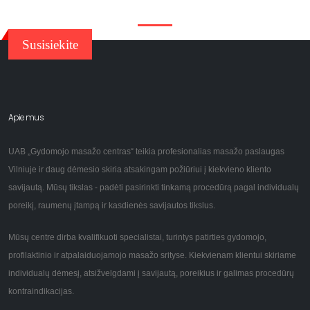
Susisiekite
Apie mus
UAB „Gydomojo masažo centras“ teikia profesionalias masažo paslaugas
Vilniuje ir daug dėmesio skiria atsakingam požiūriui į kiekvieno kliento
savijautą. Mūsų tikslas - padėti pasirinkti tinkamą procedūrą pagal individualų
poreikį, raumenų įtampą ir kasdienės savijautos tikslus.
Mūsų centre dirba kvalifikuoti specialistai, turintys patirties gydomojo,
profilaktinio ir atpalaiduojamojo masažo srityse. Kiekvienam klientui skiriame
individualų dėmesį, atsižvelgdami į savijautą, poreikius ir galimas procedūrų
kontraindikacijas.