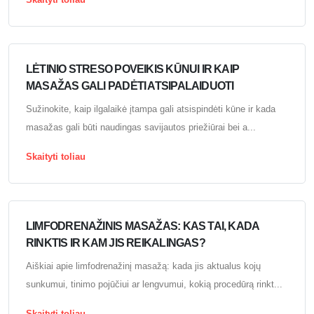
LĖTINIO STRESO POVEIKIS KŪNUI IR KAIP
MASAŽAS GALI PADĖTI ATSIPALAIDUOTI
Sužinokite, kaip ilgalaikė įtampa gali atsispindėti kūne ir kada
masažas gali būti naudingas savijautos priežiūrai bei a...
Skaityti toliau
LIMFODRENAŽINIS MASAŽAS: KAS TAI, KADA
RINKTIS IR KAM JIS REIKALINGAS?
Aiškiai apie limfodrenažinį masažą: kada jis aktualus kojų
sunkumui, tinimo pojūčiui ar lengvumui, kokią procedūrą rinkt...
Skaityti toliau