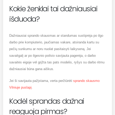
Kokie ženklai tai dažniausiai
išduoda?
Dažniausiai sprando skausmas ar standumas sustiprėja po ilgo
darbo prie kompiuterio, jaučiamas vakare, atsiranda kartu su
pečių sunkumu ar noru nuolat pasitaisyti laikyseną. Jei
savaitgalį ar po ilgesnio poilsio savijauta pagerėja, o darbo
savaitės eigoje vėl grįžta tas pats modelis, ryšys su darbo ritmu
dažniausiai būna gana aiškus.
Jei ši savijauta pažįstama, verta peržiūrėti
sprando skausmo
Vilniuje puslapį
.
Kodėl sprandas dažnai
reaguoja pirmas?