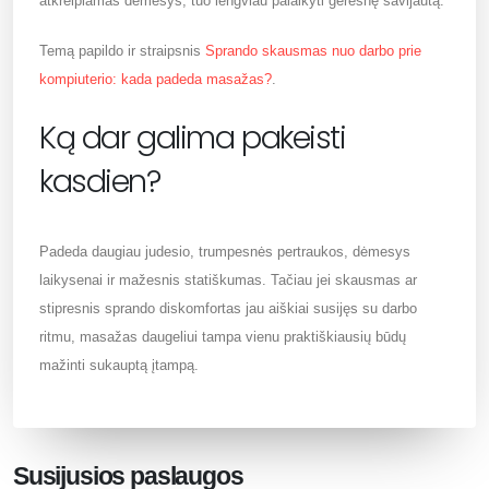
atkreipiamas dėmesys, tuo lengviau palaikyti geresnę savijautą.
Temą papildo ir straipsnis
Sprando skausmas nuo darbo prie
kompiuterio: kada padeda masažas?
.
Ką dar galima pakeisti
kasdien?
Padeda daugiau judesio, trumpesnės pertraukos, dėmesys
laikysenai ir mažesnis statiškumas. Tačiau jei skausmas ar
stipresnis sprando diskomfortas jau aiškiai susijęs su darbo
ritmu, masažas daugeliui tampa vienu praktiškiausių būdų
mažinti sukauptą įtampą.
Susijusios paslaugos