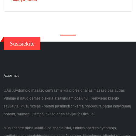
Susisiekite
Apie mus
UAB „Gydomojo masažo centras“ teikia profesionalias masažo paslaugas
Vilniuje ir daug dėmesio skiria atsakingam požiūriui į kiekvieno kliento
savijautą. Mūsų tikslas - padėti pasirinkti tinkamą procedūrą pagal individualų
poreikį, raumenų įtampą ir kasdienės savijautos tikslus.
Mūsų centre dirba kvalifikuoti specialistai, turintys patirties gydomojo,
profilaktinio ir atpalaiduojamojo masažo srityse. Kiekvienam klientui skiriame