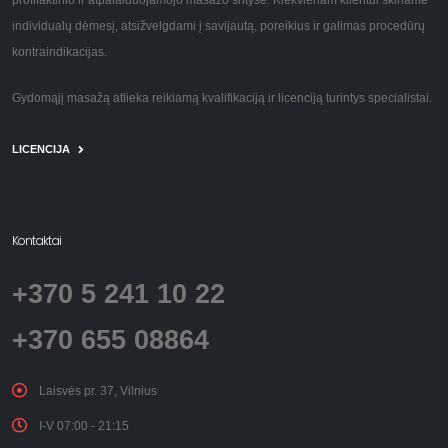
individualų dėmesį, atsižvelgdami į savijautą, poreikius ir galimas procedūrų
kontraindikacijas.
Gydomąjį masažą atlieka reikiamą kvalifikaciją ir licenciją turintys specialistai.
LICENCIJA
Kontaktai
+370 5 241 10 22
+370 655 08864
Laisvės pr. 37, Vilnius
I-V 07:00 - 21:15