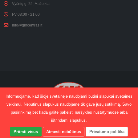
Vyšnių g. 25, Mažeikiai
I-V 08:00 - 21:00
info@gmcentras.lt
Informuojame, kad šioje svetainėje naudojami būtini slapukai svetainės
veikimui. Nebūtinus slapukus naudojame tik gavę jūsų sutikimą. Savo
pasirinkimą bet kada galite pakeisti naršyklės nustatymuose arba
© Copyright 2025. All Rights Reserved.
Sprendimas:
Edgaras Jakimavičius
ištrindami slapukus.
Kainoraštis
Gydomasis masažas
Kontaktai
Priimti visus
Atmesti nebūtinus
Privatumo politika