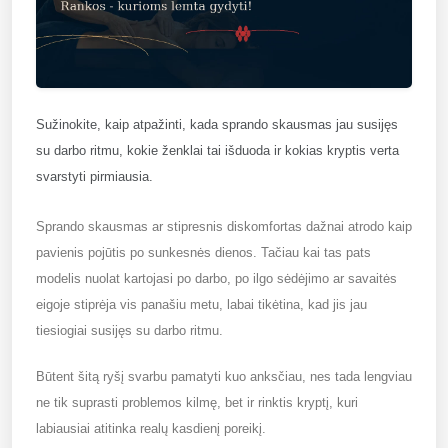
Sužinokite, kaip atpažinti, kada sprando skausmas jau susijęs
su darbo ritmu, kokie ženklai tai išduoda ir kokias kryptis verta
svarstyti pirmiausia.
Sprando skausmas ar stipresnis diskomfortas dažnai atrodo kaip
pavienis pojūtis po sunkesnės dienos. Tačiau kai tas pats
modelis nuolat kartojasi po darbo, po ilgo sėdėjimo ar savaitės
eigoje stiprėja vis panašiu metu, labai tikėtina, kad jis jau
tiesiogiai susijęs su darbo ritmu.
Būtent šitą ryšį svarbu pamatyti kuo anksčiau, nes tada lengviau
ne tik suprasti problemos kilmę, bet ir rinktis kryptį, kuri
labiausiai atitinka realų kasdienį poreikį.