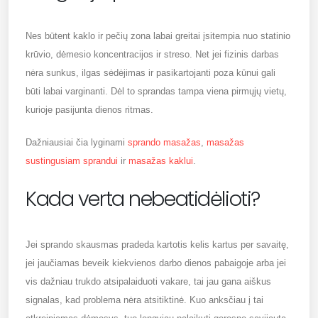
Nes būtent kaklo ir pečių zona labai greitai įsitempia nuo statinio
krūvio, dėmesio koncentracijos ir streso. Net jei fizinis darbas
nėra sunkus, ilgas sėdėjimas ir pasikartojanti poza kūnui gali
būti labai varginanti. Dėl to sprandas tampa viena pirmųjų vietų,
kurioje pasijunta dienos ritmas.
Dažniausiai čia lyginami
sprando masažas
,
masažas
sustingusiam sprandui
ir
masažas kaklui
.
Kada verta nebeatidėlioti?
Jei sprando skausmas pradeda kartotis kelis kartus per savaitę,
jei jaučiamas beveik kiekvienos darbo dienos pabaigoje arba jei
vis dažniau trukdo atsipalaiduoti vakare, tai jau gana aiškus
signalas, kad problema nėra atsitiktinė. Kuo anksčiau į tai