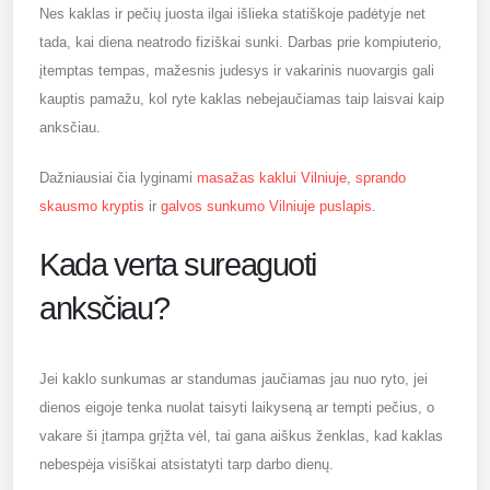
Nes kaklas ir pečių juosta ilgai išlieka statiškoje padėtyje net
tada, kai diena neatrodo fiziškai sunki. Darbas prie kompiuterio,
įtemptas tempas, mažesnis judesys ir vakarinis nuovargis gali
kauptis pamažu, kol ryte kaklas nebejaučiamas taip laisvai kaip
anksčiau.
Dažniausiai čia lyginami
masažas kaklui Vilniuje
,
sprando
skausmo kryptis
ir
galvos sunkumo Vilniuje puslapis
.
Kada verta sureaguoti
anksčiau?
Jei kaklo sunkumas ar standumas jaučiamas jau nuo ryto, jei
dienos eigoje tenka nuolat taisyti laikyseną ar tempti pečius, o
vakare ši įtampa grįžta vėl, tai gana aiškus ženklas, kad kaklas
nebespėja visiškai atsistatyti tarp darbo dienų.