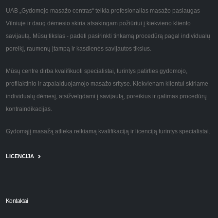
UAB „Gydomojo masažo centras“ teikia profesionalias masažo paslaugas
Vilniuje ir daug dėmesio skiria atsakingam požiūriui į kiekvieno kliento
savijautą. Mūsų tikslas - padėti pasirinkti tinkamą procedūrą pagal individualų
poreikį, raumenų įtampą ir kasdienės savijautos tikslus.
Mūsų centre dirba kvalifikuoti specialistai, turintys patirties gydomojo,
profilaktinio ir atpalaiduojamojo masažo srityse. Kiekvienam klientui skiriame
individualų dėmesį, atsižvelgdami į savijautą, poreikius ir galimas procedūrų
kontraindikacijas.
Gydomąjį masažą atlieka reikiamą kvalifikaciją ir licenciją turintys specialistai.
LICENCIJA
Kontaktai