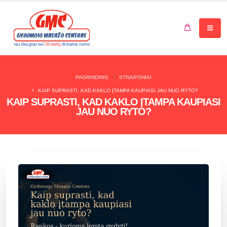
Jūsų krepšelis tuščias.
PAGRINDINIS
STRAIPSNIAI
KAIP SUPRASTI, KAD KAKLO ĮTAMPA KAUPIASI JAU NUO RYTO?
KAIP SUPRASTI, KAD KAKLO ĮTAMPA KAUPIASI
JAU NUO RYTO?