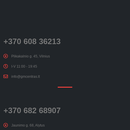
+370 608 36213
Plikakalnio g. 45, Vilnius
I-V 11:00 - 19:45
info@gmcentras.lt
+370 682 68907
Jaunimo g. 68, Alytus