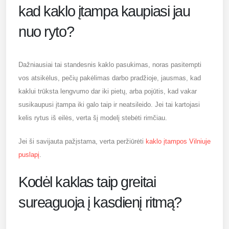
kad kaklo įtampa kaupiasi jau
nuo ryto?
Dažniausiai tai standesnis kaklo pasukimas, noras pasitempti
vos atsikėlus, pečių pakėlimas darbo pradžioje, jausmas, kad
kaklui trūksta lengvumo dar iki pietų, arba pojūtis, kad vakar
susikaupusi įtampa iki galo taip ir neatsileido. Jei tai kartojasi
kelis rytus iš eilės, verta šį modelį stebėti rimčiau.
Jei ši savijauta pažįstama, verta peržiūrėti
kaklo įtampos Vilniuje
puslapį
.
Kodėl kaklas taip greitai
sureaguoja į kasdienį ritmą?