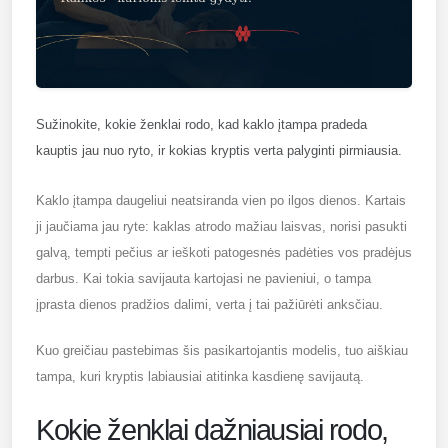
Sužinokite, kokie ženklai rodo, kad kaklo įtampa pradeda
kauptis jau nuo ryto, ir kokias kryptis verta palyginti pirmiausia.
Kaklo įtampa daugeliui neatsiranda vien po ilgos dienos. Kartais
ji jaučiama jau ryte: kaklas atrodo mažiau laisvas, norisi pasukti
galvą, tempti pečius ar ieškoti patogesnės padėties vos pradėjus
darbus. Kai tokia savijauta kartojasi ne pavieniui, o tampa
įprasta dienos pradžios dalimi, verta į tai pažiūrėti anksčiau.
Kuo greičiau pastebimas šis pasikartojantis modelis, tuo aiškiau
tampa, kuri kryptis labiausiai atitinka kasdienę savijautą.
Kokie ženklai dažniausiai rodo,