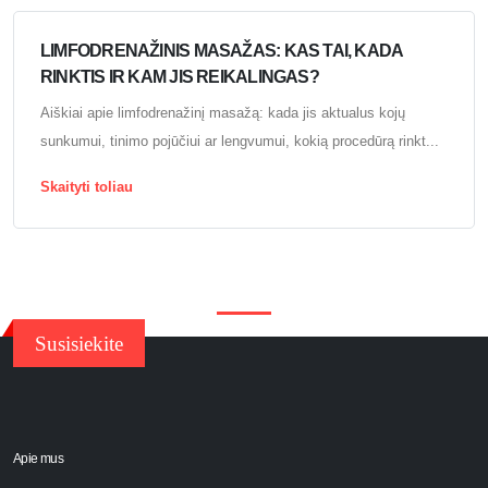
LIMFODRENAŽINIS MASAŽAS: KAS TAI, KADA
RINKTIS IR KAM JIS REIKALINGAS?
Aiškiai apie limfodrenažinį masažą: kada jis aktualus kojų
sunkumui, tinimo pojūčiui ar lengvumui, kokią procedūrą rinkt...
Skaityti toliau
Susisiekite
Apie mus