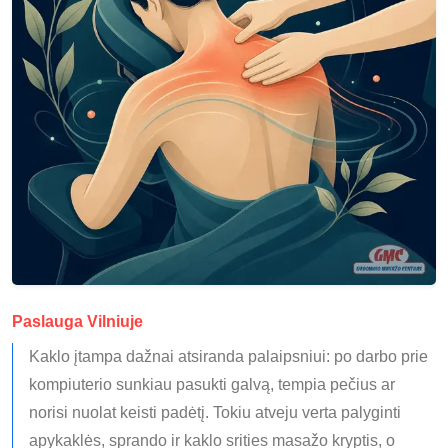
Paslauga Vilniuje
Kaklo įtampa dažnai atsiranda palaipsniui: po darbo prie
kompiuterio sunkiau pasukti galvą, tempia pečius ar
norisi nuolat keisti padėtį. Tokiu atveju verta palyginti
apykaklės, sprando ir kaklo srities masažo kryptis, o