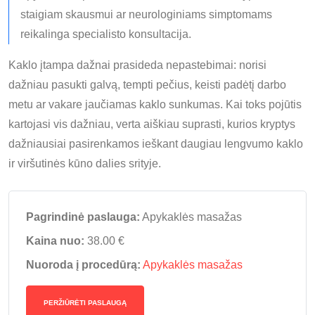
staigiam skausmui ar neurologiniams simptomams
reikalinga specialisto konsultacija.
Kaklo įtampa dažnai prasideda nepastebimai: norisi
dažniau pasukti galvą, tempti pečius, keisti padėtį darbo
metu ar vakare jaučiamas kaklo sunkumas. Kai toks pojūtis
kartojasi vis dažniau, verta aiškiau suprasti, kurios kryptys
dažniausiai pasirenkamos ieškant daugiau lengvumo kaklo
ir viršutinės kūno dalies srityje.
Pagrindinė paslauga:
Apykaklės masažas
Kaina nuo:
38.00 €
Nuoroda į procedūrą:
Apykaklės masažas
PERŽIŪRĖTI PASLAUGĄ