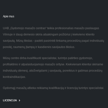
Apie mus
UAB „Gydomojo masažo centras“ teikia profesionalias masažo paslaugas
Vilniuje ir daug dėmesio skiria atsakingam požiūriui į kiekvieno kliento
savijautą. Mūsų tikslas - padėti pasirinkti tinkamą procedūrą pagal individualų
poreikį, raumenų įtampą ir kasdienės savijautos tikslus.
Mūsų centre dirba kvalifikuoti specialistai, turintys patirties gydomojo,
profilaktinio ir atpalaiduojamojo masažo srityse. Kiekvienam klientui skiriame
individualų dėmesį, atsižvelgdami į savijautą, poreikius ir galimas procedūrų
kontraindikacijas.
Gydomąjį masažą atlieka reikiamą kvalifikaciją ir licenciją turintys specialistai.
LICENCIJA