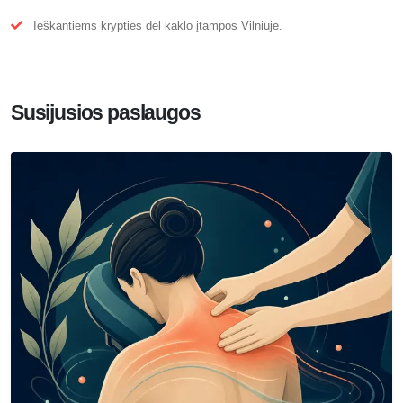
Ieškantiems krypties dėl kaklo įtampos Vilniuje.
Susijusios paslaugos