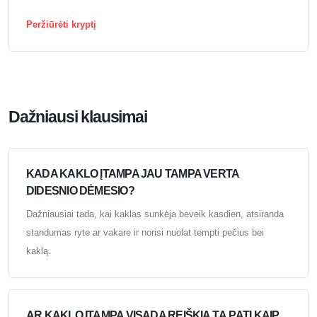
Peržiūrėti kryptį
Dažniausi klausimai
KADA KAKLO ĮTAMPA JAU TAMPA VERTA
DIDESNIO DĖMESIO?
Dažniausiai tada, kai kaklas sunkėja beveik kasdien, atsiranda
standumas ryte ar vakare ir norisi nuolat tempti pečius bei
kaklą.
AR KAKLO ĮTAMPA VISADA REIŠKIA TĄ PATĮ KAIP