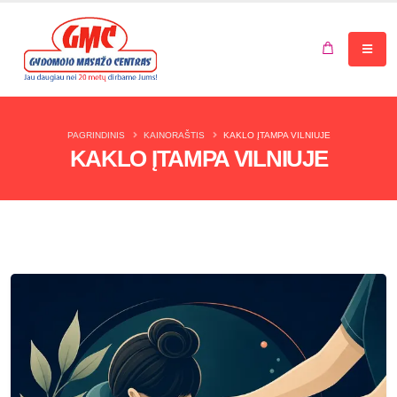
Jūsų krepšelis tuščias.
PAGRINDINIS
KAINORAŠTIS
KAKLO ĮTAMPA VILNIUJE
KAKLO ĮTAMPA VILNIUJE