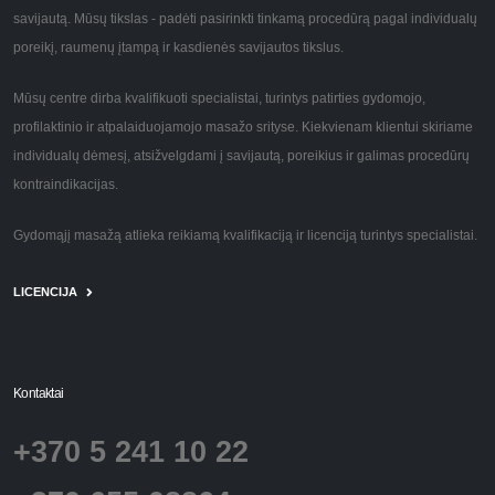
savijautą. Mūsų tikslas - padėti pasirinkti tinkamą procedūrą pagal individualų
poreikį, raumenų įtampą ir kasdienės savijautos tikslus.
Mūsų centre dirba kvalifikuoti specialistai, turintys patirties gydomojo,
profilaktinio ir atpalaiduojamojo masažo srityse. Kiekvienam klientui skiriame
individualų dėmesį, atsižvelgdami į savijautą, poreikius ir galimas procedūrų
kontraindikacijas.
Gydomąjį masažą atlieka reikiamą kvalifikaciją ir licenciją turintys specialistai.
LICENCIJA
Kontaktai
+370 5 241 10 22