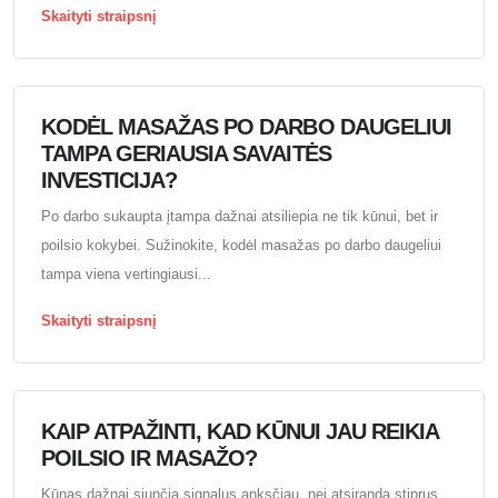
Skaityti straipsnį
KODĖL MASAŽAS PO DARBO DAUGELIUI
TAMPA GERIAUSIA SAVAITĖS
INVESTICIJA?
Po darbo sukaupta įtampa dažnai atsiliepia ne tik kūnui, bet ir
poilsio kokybei. Sužinokite, kodėl masažas po darbo daugeliui
tampa viena vertingiausi...
Skaityti straipsnį
KAIP ATPAŽINTI, KAD KŪNUI JAU REIKIA
POILSIO IR MASAŽO?
Kūnas dažnai siunčia signalus anksčiau, nei atsiranda stiprus