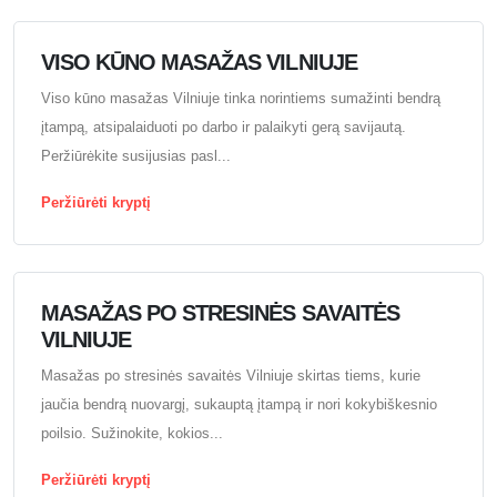
VISO KŪNO MASAŽAS VILNIUJE
Viso kūno masažas Vilniuje tinka norintiems sumažinti bendrą
įtampą, atsipalaiduoti po darbo ir palaikyti gerą savijautą.
Peržiūrėkite susijusias pasl...
Peržiūrėti kryptį
MASAŽAS PO STRESINĖS SAVAITĖS
VILNIUJE
Masažas po stresinės savaitės Vilniuje skirtas tiems, kurie
jaučia bendrą nuovargį, sukauptą įtampą ir nori kokybiškesnio
poilsio. Sužinokite, kokios...
Peržiūrėti kryptį