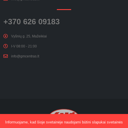
+370 626 09183
Vyšnių g. 25, Mažeikiai
I-V 08:00 - 21:00
info@gmcentras.lt
Informuojame, kad šioje svetainėje naudojami būtini slapukai svetainės