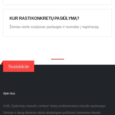
KUR RASTI KONKRETŲ PASIŪLYMĄ?
Žemiau rasite susijusias paslaugas ir nuorodas į registraciją.
Susisiekite
Apie mus
UAB „Gydomojo masažo centras“ teikia profesionalias masažo paslaugas
Vilniuje ir daug dėmesio skiria atsakingam požiūriui į kiekvieno kliento