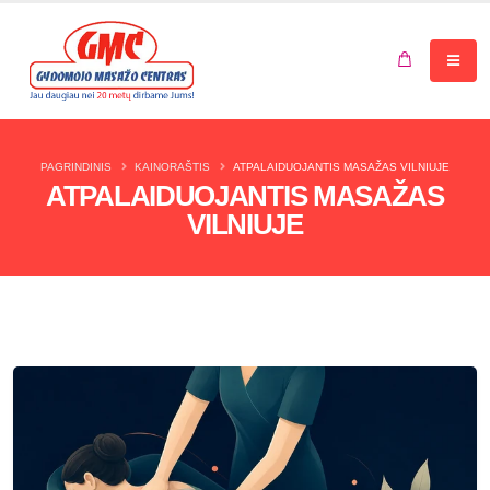
Jūsų krepšelis tuščias.
PAGRINDINIS
KAINORAŠTIS
ATPALAIDUOJANTIS MASAŽAS VILNIUJE
ATPALAIDUOJANTIS MASAŽAS
VILNIUJE