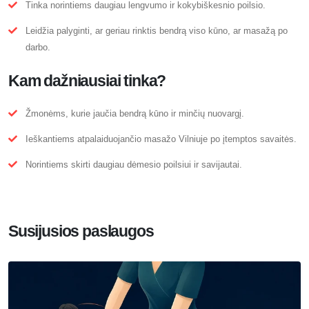
Tinka norintiems daugiau lengvumo ir kokybiškesnio poilsio.
Leidžia palyginti, ar geriau rinktis bendrą viso kūno, ar masažą po
darbo.
Kam dažniausiai tinka?
Žmonėms, kurie jaučia bendrą kūno ir minčių nuovargį.
Ieškantiems atpalaiduojančio masažo Vilniuje po įtemptos savaitės.
Norintiems skirti daugiau dėmesio poilsiui ir savijautai.
Susijusios paslaugos