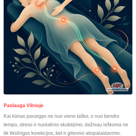
Paslauga Vilniuje
Kai kūnas pavargęs ne nuo vieno taško, o nuo bendro
tempo, streso ir nuolatinio skubėjimo, dažniau ieškoma ne
tik tikslingos korekcijos, bet ir gilesnio atsipalaidavimo.