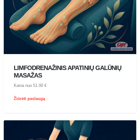
LIMFODRENAŽINIS APATINIŲ GALŪNIŲ
MASAŽAS
Kaina nuo 51.00 €
Žiūrėti paslaugą