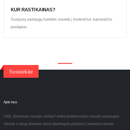
KUR RASTI KAINAS?
Susijusių paslaugų kortelės nuveda į konkrečius kainoraščio
puslapius.
Susisiekite
Apie mus
UAB „Gydomojo masažo centras“ teikia profesionalias masažo paslaugas
Vilniuje ir daug dėmesio skiria atsakingam požiūriui į kiekvieno kliento