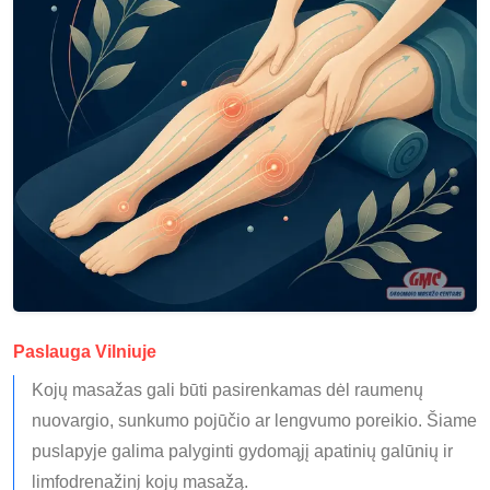
Paslauga Vilniuje
Kojų masažas gali būti pasirenkamas dėl raumenų
nuovargio, sunkumo pojūčio ar lengvumo poreikio. Šiame
puslapyje galima palyginti gydomąjį apatinių galūnių ir
limfodrenažinį kojų masažą.