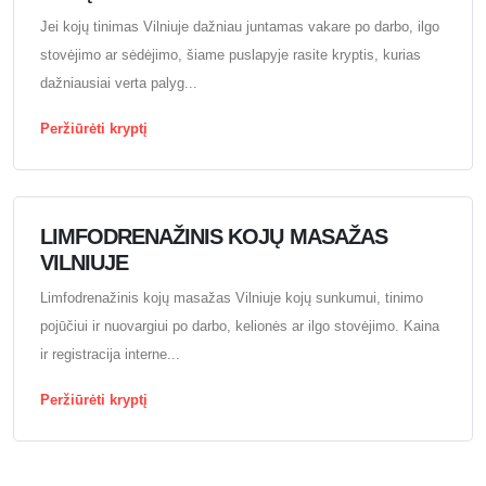
Jei kojų tinimas Vilniuje dažniau juntamas vakare po darbo, ilgo
stovėjimo ar sėdėjimo, šiame puslapyje rasite kryptis, kurias
dažniausiai verta palyg...
Peržiūrėti kryptį
LIMFODRENAŽINIS KOJŲ MASAŽAS
VILNIUJE
Limfodrenažinis kojų masažas Vilniuje kojų sunkumui, tinimo
pojūčiui ir nuovargiui po darbo, kelionės ar ilgo stovėjimo. Kaina
ir registracija interne...
Peržiūrėti kryptį