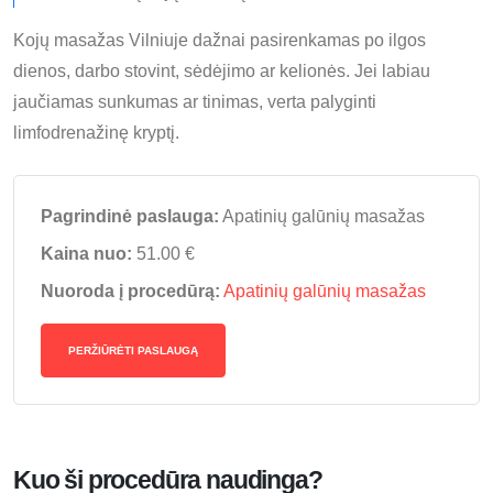
Kojų masažas Vilniuje dažnai pasirenkamas po ilgos
dienos, darbo stovint, sėdėjimo ar kelionės. Jei labiau
jaučiamas sunkumas ar tinimas, verta palyginti
limfodrenažinę kryptį.
Pagrindinė paslauga:
Apatinių galūnių masažas
Kaina nuo:
51.00 €
Nuoroda į procedūrą:
Apatinių galūnių masažas
PERŽIŪRĖTI PASLAUGĄ
Kuo ši procedūra naudinga?