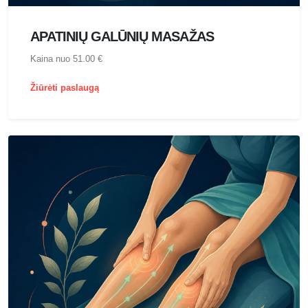
APATINIŲ GALŪNIŲ MASAŽAS
Kaina nuo 51.00 €
Žiūrėti paslaugą