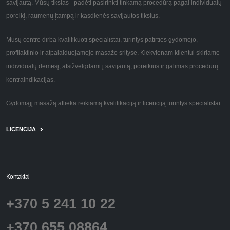
savijautą. Mūsų tikslas - padėti pasirinkti tinkamą procedūrą pagal individualų
poreikį, raumenų įtampą ir kasdienės savijautos tikslus.
Mūsų centre dirba kvalifikuoti specialistai, turintys patirties gydomojo,
profilaktinio ir atpalaiduojamojo masažo srityse. Kiekvienam klientui skiriame
individualų dėmesį, atsižvelgdami į savijautą, poreikius ir galimas procedūrų
kontraindikacijas.
Gydomąjį masažą atlieka reikiamą kvalifikaciją ir licenciją turintys specialistai.
LICENCIJA
Kontaktai
+370 5 241 10 22
+370 655 08864