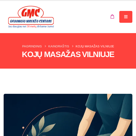
Jūsų krepšelis tuščias.
PAGRINDINIS
KAINORAŠTIS
KOJŲ MASAŽAS VILNIUJE
KOJŲ MASAŽAS VILNIUJE