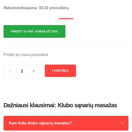
Rekomenduojama: 10-12 procedūrų.
PRIDĖTI 10 VNT. KURSĄ UŽ 330€
Pridėti po viena procedūra
Į KREPŠELĮ
Dažniausi klausimai: Klubo sąnarių masažas
Kam tinka klubo sąnarių masažas?