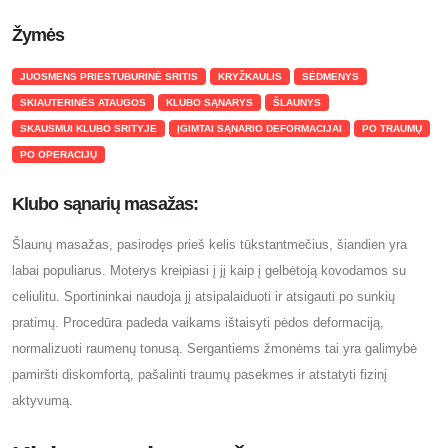
Žymės
JUOSMENS PRIESTUBURINĖ SRITIS
KRYŽKAULIS
SĖDMENYS
SKIAUTERINĖS ATAUGOS
KLUBO SĄNARYS
ŠLAUNYS
SKAUSMUI KLUBO SRITYJE
ĮGIMTAI SĄNARIO DEFORMACIJAI
PO TRAUMŲ
PO OPERACIJŲ
Klubo sąnarių masažas:
Šlaunų masažas, pasirodęs prieš kelis tūkstantmečius, šiandien yra
labai populiarus. Moterys kreipiasi į jį kaip į gelbėtoją kovodamos su
celiulitu. Sportininkai naudoja jį atsipalaiduoti ir atsigauti po sunkių
pratimų. Procedūra padeda vaikams ištaisyti pėdos deformaciją,
normalizuoti raumenų tonusą. Sergantiems žmonėms tai yra galimybė
pamiršti diskomfortą, pašalinti traumų pasekmes ir atstatyti fizinį
aktyvumą.