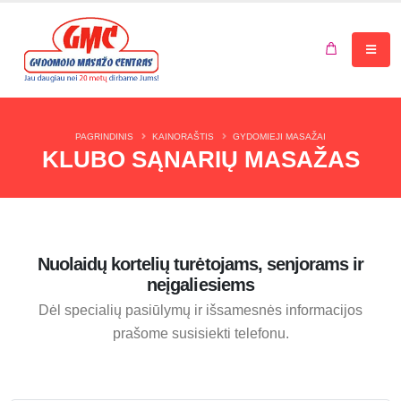
Jūsų krepšelis tuščias.
PAGRINDINIS
KAINORAŠTIS
GYDOMIEJI MASAŽAI
KLUBO SĄNARIŲ MASAŽAS
Nuolaidų kortelių turėtojams, senjorams ir
neįgaliesiems
Dėl specialių pasiūlymų ir išsamesnės informacijos
prašome susisiekti telefonu.