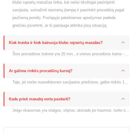
klubo sąnarių masažas tinka, kai norisi tikslingai pasirūpinti
savijauta, sumažinti raumenų įtampą ir pasirinkti procedūrą pagal
jaučiamą poreikį. Puslapyje pateikiamas aprašymas padeda
greičiau įsivertinti, ar ši paslauga atitinka jūsų situaciją.
Kiek trunka ir kiek kainuoja klubo sąnarių masažas?
Šios procedūros trukmė yra 25 min., o vienos procedūros kaina - 38.00 €. Jei taikoma akcija arba kursas, aktuali kaina rodoma šiame puslapyje prie pasirinkimo.
Ar galima rinktis procedūrų kursą?
Taip, jei norite nuoseklesnės savijautos priežiūros, galite rinktis 10 procedūrų kursą. Kurso kaina šiame puslapyje nurodyta kaip 330.00 €.
Kada prieš masažą verta pasitarti?
Jeigu skausmas yra staigus, stiprus, atsirado po traumos, turite ūmią infekciją, karščiuojate ar abejojate dėl kontraindikacijų, prieš procedūrą verta pasitarti su gydytoju arba mūsų komanda.