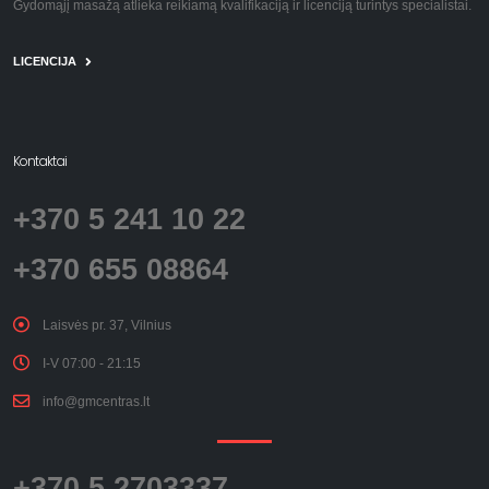
Gydomąjį masažą atlieka reikiamą kvalifikaciją ir licenciją turintys specialistai.
LICENCIJA
Kontaktai
+370 5 241 10 22
+370 655 08864
Laisvės pr. 37, Vilnius
I-V 07:00 - 21:15
info@gmcentras.lt
+370 5 2703337