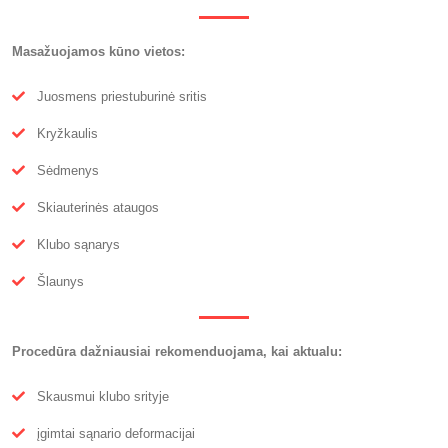
Masažuojamos kūno vietos:
Juosmens priestuburinė sritis
Kryžkaulis
Sėdmenys
Skiauterinės ataugos
Klubo sąnarys
Šlaunys
Procedūra dažniausiai rekomenduojama, kai aktualu:
Skausmui klubo srityje
įgimtai sąnario deformacijai