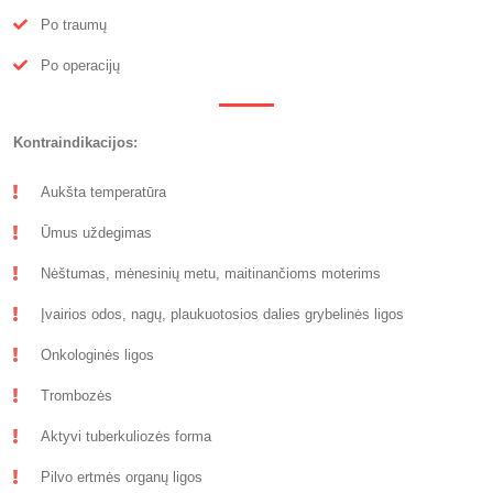
Po traumų
Po operacijų
Kontraindikacijos:
Aukšta temperatūra
Ūmus uždegimas
Nėštumas, mėnesinių metu, maitinančioms moterims
Įvairios odos, nagų, plaukuotosios dalies grybelinės ligos
Onkologinės ligos
Trombozės
Aktyvi tuberkuliozės forma
Pilvo ertmės organų ligos