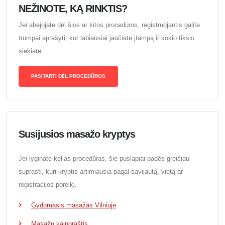
NEŽINOTE, KĄ RINKTIS?
Jei abejojate dėl šios ar kitos procedūros, registruojantis galite
trumpai aprašyti, kur labiausiai jaučiate įtampą ir kokio tikslo
siekiate.
PASITARTI DĖL PROCEDŪROS
Susijusios masažo kryptys
Jei lyginate kelias procedūras, šie puslapiai padės greičiau
suprasti, kuri kryptis artimiausia pagal savijautą, vietą ar
registracijos poreikį.
Gydomasis masažas Vilniuje
Masažų kainoraštis