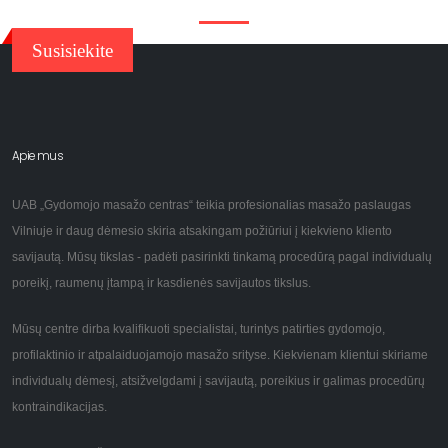
Susisiekite
Apie mus
UAB „Gydomojo masažo centras“ teikia profesionalias masažo paslaugas
Vilniuje ir daug dėmesio skiria atsakingam požiūriui į kiekvieno kliento
savijautą. Mūsų tikslas - padėti pasirinkti tinkamą procedūrą pagal individualų
poreikį, raumenų įtampą ir kasdienės savijautos tikslus.
Mūsų centre dirba kvalifikuoti specialistai, turintys patirties gydomojo,
profilaktinio ir atpalaiduojamojo masažo srityse. Kiekvienam klientui skiriame
individualų dėmesį, atsižvelgdami į savijautą, poreikius ir galimas procedūrų
kontraindikacijas.