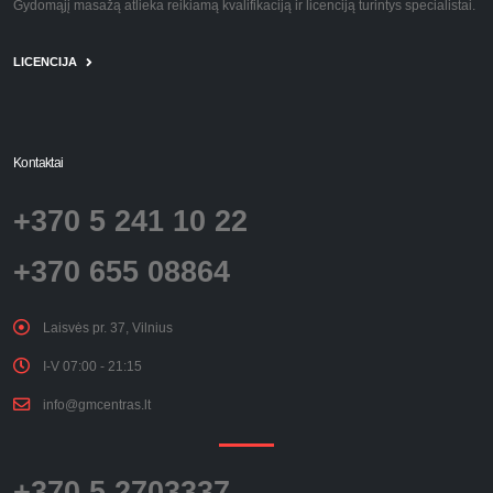
Gydomąjį masažą atlieka reikiamą kvalifikaciją ir licenciją turintys specialistai.
LICENCIJA
Kontaktai
+370 5 241 10 22
+370 655 08864
Laisvės pr. 37, Vilnius
I-V 07:00 - 21:15
info@gmcentras.lt
+370 5 2703337