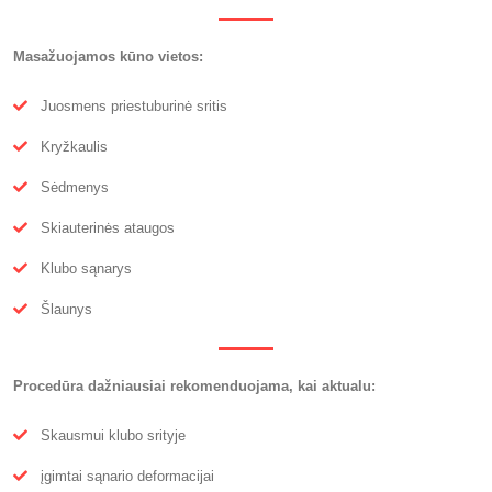
Masažuojamos kūno vietos:
Juosmens priestuburinė sritis
Kryžkaulis
Sėdmenys
Skiauterinės ataugos
Klubo sąnarys
Šlaunys
Procedūra dažniausiai rekomenduojama, kai aktualu:
Skausmui klubo srityje
įgimtai sąnario deformacijai