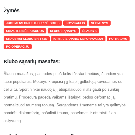
Žymės
JUOSMENS PRIESTUBURINĖ SRITIS
KRYŽKAULIS
SĖDMENYS
SKIAUTERINĖS ATAUGOS
KLUBO SĄNARYS
ŠLAUNYS
SKAUSMUI KLUBO SRITYJE
ĮGIMTAI SĄNARIO DEFORMACIJAI
PO TRAUMŲ
PO OPERACIJŲ
Klubo sąnarių masažas:
Šlaunų masažas, pasirodęs prieš kelis tūkstantmečius, šiandien yra
labai populiarus. Moterys kreipiasi į jį kaip į gelbėtoją kovodamos su
celiulitu. Sportininkai naudoja jį atsipalaiduoti ir atsigauti po sunkių
pratimų. Procedūra padeda vaikams ištaisyti pėdos deformaciją,
normalizuoti raumenų tonusą. Sergantiems žmonėms tai yra galimybė
pamiršti diskomfortą, pašalinti traumų pasekmes ir atstatyti fizinį
aktyvumą.