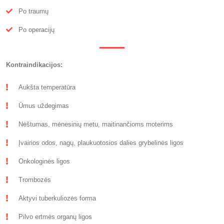
Po traumų
Po operacijų
Kontraindikacijos:
Aukšta temperatūra
Ūmus uždegimas
Nėštumas, mėnesinių metu, maitinančioms moterims
Įvairios odos, nagų, plaukuotosios dalies grybelinės ligos
Onkologinės ligos
Trombozės
Aktyvi tuberkuliozės forma
Pilvo ertmės organų ligos