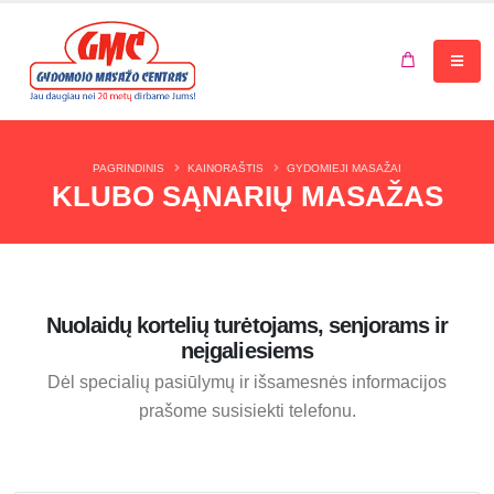
Jūsų krepšelis tuščias.
PAGRINDINIS
KAINORAŠTIS
GYDOMIEJI MASAŽAI
KLUBO SĄNARIŲ MASAŽAS
Nuolaidų kortelių turėtojams, senjorams ir
neįgaliesiems
Dėl specialių pasiūlymų ir išsamesnės informacijos
prašome susisiekti telefonu.