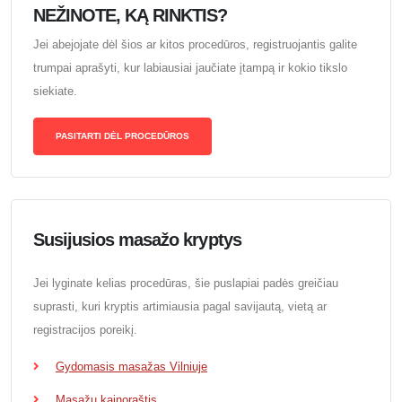
NEŽINOTE, KĄ RINKTIS?
Jei abejojate dėl šios ar kitos procedūros, registruojantis galite
trumpai aprašyti, kur labiausiai jaučiate įtampą ir kokio tikslo
siekiate.
PASITARTI DĖL PROCEDŪROS
Susijusios masažo kryptys
Jei lyginate kelias procedūras, šie puslapiai padės greičiau
suprasti, kuri kryptis artimiausia pagal savijautą, vietą ar
registracijos poreikį.
Gydomasis masažas Vilniuje
Masažų kainoraštis