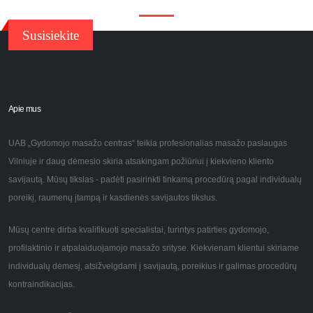
Susisiekite
Apie mus
UAB „Gydomojo masažo centras“ teikia profesionalias masažo paslaugas
Vilniuje ir daug dėmesio skiria atsakingam požiūriui į kiekvieno kliento
savijautą. Mūsų tikslas - padėti pasirinkti tinkamą procedūrą pagal individualų
poreikį, raumenų įtampą ir kasdienės savijautos tikslus.
Mūsų centre dirba kvalifikuoti specialistai, turintys patirties gydomojo,
profilaktinio ir atpalaiduojamojo masažo srityse. Kiekvienam klientui skiriame
individualų dėmesį, atsižvelgdami į savijautą, poreikius ir galimas procedūrų
kontraindikacijas.