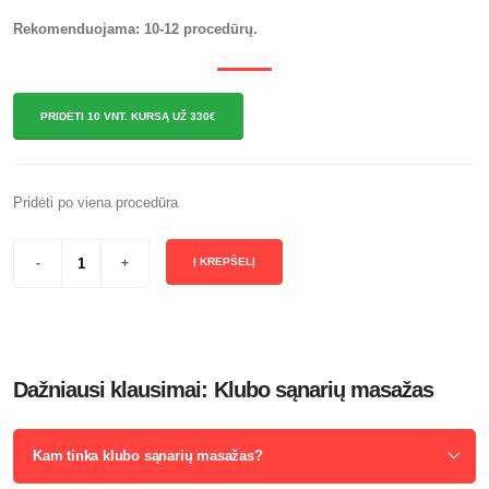
Rekomenduojama: 10-12 procedūrų.
PRIDĖTI 10 VNT. KURSĄ UŽ 330€
Pridėti po viena procedūra
Į KREPŠELĮ
Dažniausi klausimai: Klubo sąnarių masažas
Kam tinka klubo sąnarių masažas?