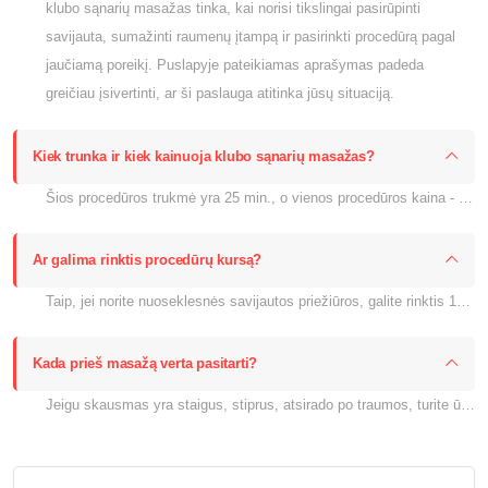
klubo sąnarių masažas tinka, kai norisi tikslingai pasirūpinti
savijauta, sumažinti raumenų įtampą ir pasirinkti procedūrą pagal
jaučiamą poreikį. Puslapyje pateikiamas aprašymas padeda
greičiau įsivertinti, ar ši paslauga atitinka jūsų situaciją.
Kiek trunka ir kiek kainuoja klubo sąnarių masažas?
Šios procedūros trukmė yra 25 min., o vienos procedūros kaina - 38.00 €. Jei taikoma akcija arba kursas, aktuali kaina rodoma šiame puslapyje prie pasirinkimo.
Ar galima rinktis procedūrų kursą?
Taip, jei norite nuoseklesnės savijautos priežiūros, galite rinktis 10 procedūrų kursą. Kurso kaina šiame puslapyje nurodyta kaip 330.00 €.
Kada prieš masažą verta pasitarti?
Jeigu skausmas yra staigus, stiprus, atsirado po traumos, turite ūmią infekciją, karščiuojate ar abejojate dėl kontraindikacijų, prieš procedūrą verta pasitarti su gydytoju arba mūsų komanda.